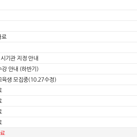
자료
시기관 지정 안내
강 안내 (하반기)
육생 모집중(10.27수정)
료
료
료
료
자료