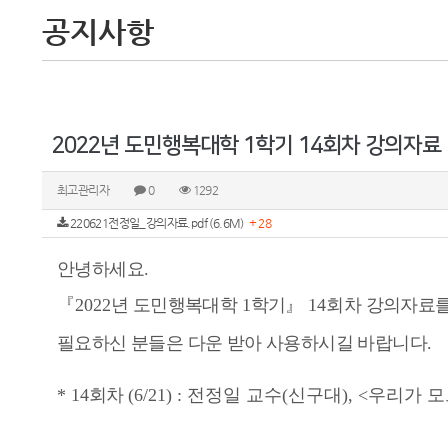
공지사항
2022년 도민행복대학 1학기 14회차 강의자료
최고관리자
0
1292
220621전정일_강의자료.pdf (6.6M)
+ 28
안녕하세요
.
『
2022
년 도민행복대학
1
학기
』 14
회차 강의자료
필요하신 분들은 다운 받아 사용하시길 바랍니다
.
* 14
회차
(6/21) : 전정일 교수
(신구대
), <우리가