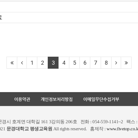
료
1
2
3
4
5
6
7
8
이용약관
개인정보처리방침
이메일무단수집거부
북 문경시 호계면 대학길 161 3강의동 206호
전화 : 054-559-1141~2
팩스 : 
021
문경대학교 평생교육원
All rights reserved.
홈제작 :
www.fivetop.co.k