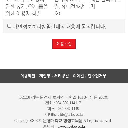
제 2장 회원 가입과 서비스 이용
관한 통지, CS대응을
일, 휴대전화번
지
[제 1조 회원의 정의]
위한 이용자 식별
호)
회원이란 본 사이트를 이용하는 고객 및 비 고객 모두를
포함하며 본 약관에 동의하고 서비스의 회원 가입양식
개인정보처리방침안내의 내용에 동의합니다.
을 작성하고 'ID'와 '비밀번호'를 발급 받은 사람을 말합
니다.
회원가입
[ 제 2조 용어의 정의]
아이디 (ID): 회원 식별과 회원의 서비스 이용을 위하여
회원이 선정하고 본 사이트가 승인하는 문자와 숫자의
조합
비밀번호 : 회원의 비밀 보호를 위해 회원 자신이 설정
이용약관
개인정보처리방침
이메일무단수집거부
한 문자와 숫자의 조합
운영자 : 서비스의 전반적인 관리와 원활한 운영을 위하
여 본 사이트에서 선정한 사람
계약 해지 : 본 사이트 또는 회원이 서비스 개통 후 이용
[36930] 경북 문경시 호계면 대학길 161 3강의동 206호
계약을 해지하는 것
전화 : 054-559-1141~2
팩스 : 054-559-1149
[제 3조 서비스 가입의 성립]
이메일 : life@mkc.ac.kr
Copyright
2021
문경대학교 평생교육원
All rights reserved.
(1) 서비스 가입은 인터넷으로 서비스에 접속한 후 가
홈제작 :
www.fivetop.co.kr