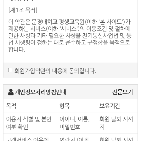
[제1조 목적]
이 약관은 문경대학교 평생교육원(이하 '본 사이트')가
제공하는 서비스(이하 '서비스')의 이용조건 및 절차에
관한 사항과 기타 필요한 사항을 전기통신사업법 및 동
법 시행령이 정하는 대로 준수하고 규정함을 목적으로
합니다.
[제2조 약관의 효력과 변경]
회원가입약관의 내용에 동의합니다.
(1) 이 약관은 이용자에게 공시함으로서 효력이 발생합
니다.
(2) 본 사이트는 사정 변경의 경우와 영업상 중요 사유
개인정보처리방침안내
전문보기
가 있을 때 약관을 변경할 수 있으며, 변경된 약관은 전
항과 같은 방법으로 효력이 발생합니다.
목적
항목
보유기간
[제3조 약관 외 준칙]
이용자 식별 및 본인
아이디, 이름,
회원 탈퇴 시까
이 약관에 명시되지 않은 사항이 관계 법령에 규정되어
여부 확인
비밀번호
지
있을 경우에는 그 규정에 따릅니다.
고객서비스 이용에
연락처 (이메
회원 탈퇴 시까