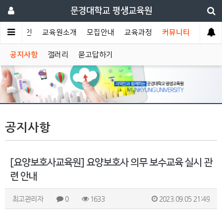
문경대학교 평생교육원
메인
교육원소개
모집안내
교육과정
커뮤니티
공지사항
갤러리
묻고답하기
공지사항
[요양보호사교육원] 요양보호사 의무 보수교육 실시 관
련 안내
최고관리자
0
1633
2023.09.05 21:49