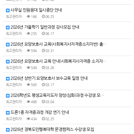
사무실 민원응대 일시중단 안내
최고관리자
166
06.25
2026년 가을학기 일반과정 강사모집 안내
최고관리자
255
06.17
2026년 요양보호사 교육(사회복지사자격증소지자반) 출…
최고관리자
594
03.31
2026년 요양보호사 교육 안내(사회복지사자격증 소지자…
최고관리자
549
03.26
2026년 상반기 요양보호사 보수교육 일정 안내
최고관리자
565
03.17
2026학년도 평생교육지도자 양성(심화)과정 수강생 모…
최고관리자
466
03.04
드론1종 자격증과정 개강 연기 안내
최고관리자
434
02.25
2026년 경북도민행복대학 문경캠퍼스 수강생 모집